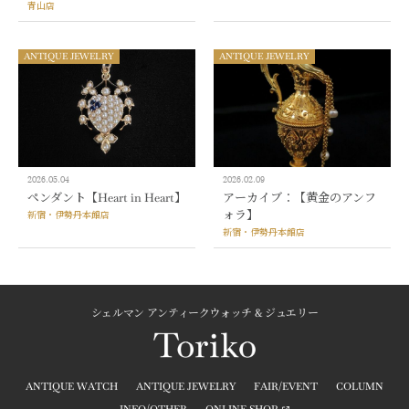
青山店
ANTIQUE JEWELRY
ANTIQUE JEWELRY
2026.05.04
2026.02.09
ペンダント【Heart in Heart】
アーカイブ：【黄金のアンフ
ォラ】
新宿・伊勢丹本館店
新宿・伊勢丹本館店
シェルマン アンティークウォッチ & ジュエリー
ANTIQUE WATCH
ANTIQUE JEWELRY
FAIR/EVENT
COLUMN