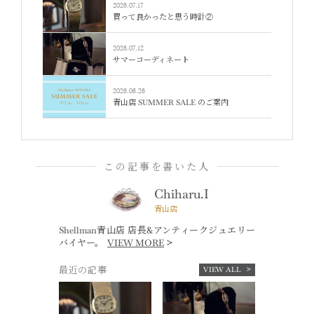
2026.07.17
買って良かったと思う時計②
2026.07.12
サマーコーディネート
2026.06.26
青山店 SUMMER SALE のご案内
この記事を書いた人
Chiharu.I
青山店
Shellman青山店 店長&アンティークジュエリー
バイヤー。
VIEW MORE
最近の記事
VIEW ALL