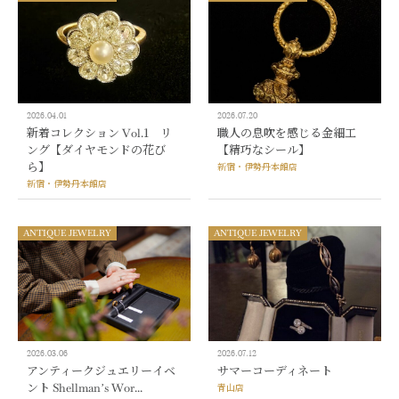
2026.04.01
2026.07.20
新着コレクション Vol.1 リ
職人の息吹を感じる金細工
ング【ダイヤモンドの花び
【精巧なシール】
ら】
新宿・伊勢丹本館店
新宿・伊勢丹本館店
ANTIQUE JEWELRY
ANTIQUE JEWELRY
2026.03.06
2026.07.12
アンティークジュエリーイベ
サマーコーディネート
ント Shellman’s Wor...
青山店