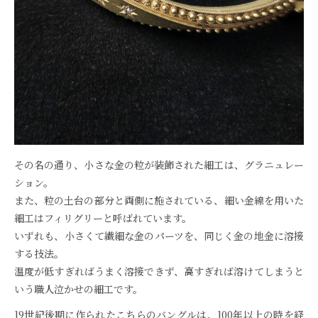
その名の通り、小さな金の粒が装飾された細工は、グラニュレー
ション。
また、粒の土台の部分と両側に施されている、細い金線を用いた
細工はフィリグリーと呼ばれています。
いずれも、小さくて繊細な金のパーツを、同じく金の地金に溶接
する技法。
温度が低すぎればうまく溶接できず、高すぎれば溶けてしまうと
いう職人泣かせの細工です。
19世紀後期に作られたこちらのバングルは、100年以上の時を経