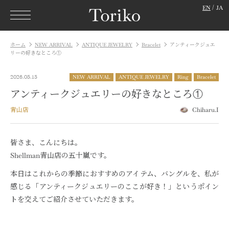
EN
JA
ホーム
NEW ARRIVAL
ANTIQUE JEWELRY
Bracelet
アンティークジュエ
リーの好きなところ①
2026.05.15
NEW ARRIVAL
ANTIQUE JEWELRY
Ring
Bracelet
アンティークジュエリーの好きなところ①
青山店
Chiharu.I
皆さま、こんにちは。
Shellman青山店の五十嵐です。
本日はこれからの季節におすすめのアイテム、バングルを、私が
感じる「アンティークジュエリーのここが好き！」というポイン
トを交えてご紹介させていただきます。