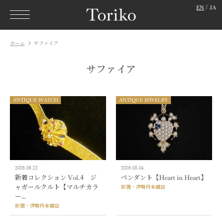
EN
JA
ホーム
サファイア
サファイア
ANTIQUE WATCH
ANTIQUE JEWELRY
2026.06.22
2026.05.04
新着コレクション Vol.4 ジ
ペンダント【Heart in Heart】
ャガールクルト【マルチカラ
新宿・伊勢丹本館店
ー...
新宿・伊勢丹本館店