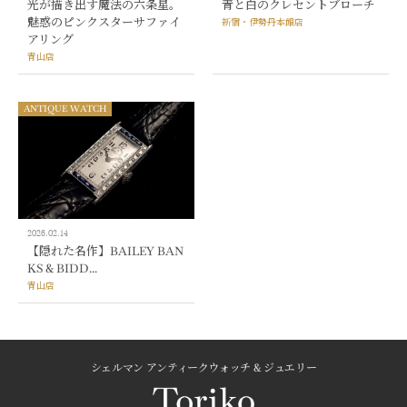
光が描き出す魔法の六条星。
青と白のクレセントブローチ
魅惑のピンクスターサファイ
新宿・伊勢丹本館店
アリング
青山店
ANTIQUE WATCH
2026.02.14
【隠れた名作】BAILEY BAN
KS & BIDD...
青山店
シェルマン アンティークウォッチ & ジュエリー