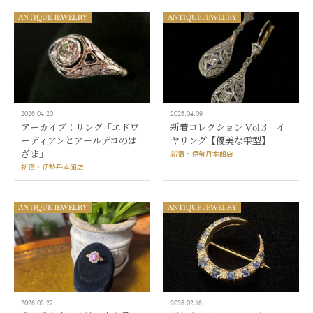
ANTIQUE JEWELRY
ANTIQUE JEWELRY
2026.04.20
2026.04.09
アーカイブ：リング「エドワ
新着コレクション Vol.3 イ
ーディアンとアールデコのは
ヤリング【優美な雫型】
ざま」
新宿・伊勢丹本館店
新宿・伊勢丹本館店
ANTIQUE JEWELRY
ANTIQUE JEWELRY
2026.02.27
2026.02.16