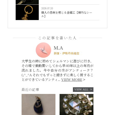
2026.07.20
職人の息吹を感じる金細工【精巧なシー
ル】
この記事を書いた人
M.A
新宿・伊勢丹本館店
大学生の時に初めてシェルマンに遊びに行き、
その場で衝動買いしてから早40年以上の年月が
流れました。今や自分の方がアンティーク？
(;^_^A それでもずっと飽きずに楽しく接するこ
とができているアンティ...
VIEW MORE
最近の記事
VIEW ALL