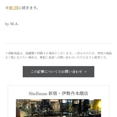
※
第2回
に続きます。
by M.A.
＊掲載商品は、店舗間で移動する場合がございます。一点もののため、特定の商品
をご覧になりたい場合は、事前に各店へお問い合わせいただけますと確実です。
この記事についての
お問い合わせ
Shellman
新宿・
伊勢丹本館店