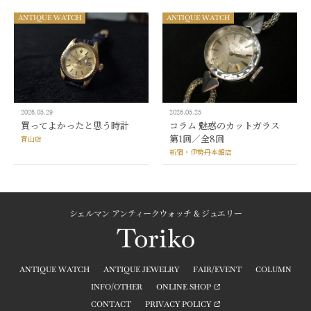
ANTIQUE WATCH
ANTIQUE WATCH
2026.05.29
2026.05.25
買ってよかったと思う時計
コラム 魅惑のカットガラス
第1回／全8回
青山店
新宿・伊勢丹本館店
シェルマン アンティークウォッチ & ジュエリー
ANTIQUE WATCH
ANTIQUE JEWELRY
FAIR/EVENT
COLUMN
INFO/OTHER
ONLINE SHOP
CONTACT
PRIVACY POLICY