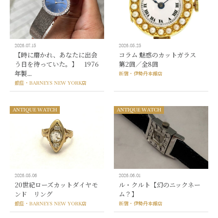
2026.07.15
2026.05.25
【時に磨かれ、あなたに出会
コラム 魅惑のカットガラス
う日を待っていた。】 1976
第2回／全8回
年製...
新宿・伊勢丹本館店
銀座・BARNEYS NEW YORK店
ANTIQUE WATCH
ANTIQUE WATCH
2026.05.06
2026.06.01
20世紀ローズカットダイヤモ
ル・クルト【幻のニックネー
ンド リング
ム？】
銀座・BARNEYS NEW YORK店
新宿・伊勢丹本館店