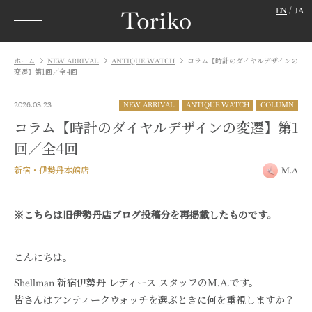
EN
JA
ホーム
NEW ARRIVAL
ANTIQUE WATCH
コラム【時計のダイヤルデザインの
変遷】第1回／全4回
2026.03.23
NEW ARRIVAL
ANTIQUE WATCH
COLUMN
コラム【時計のダイヤルデザインの変遷】第1
回／全4回
新宿・伊勢丹本館店
M.A
※こちらは旧伊勢丹店ブログ投稿分を再掲載したものです。
こんにちは。
Shellman 新宿伊勢丹 レディース スタッフのM.A.です。
皆さんはアンティークウォッチを選ぶときに何を重視しますか？