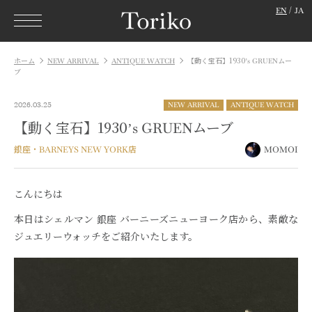
EN
JA
ホーム
NEW ARRIVAL
ANTIQUE WATCH
【動く宝石】1930’s GRUENムー
ブ
2026.03.25
NEW ARRIVAL
ANTIQUE WATCH
【動く宝石】1930’s GRUENムーブ
銀座・BARNEYS NEW YORK店
MOMOI
こんにちは
本日はシェルマン 銀座 バーニーズニューヨーク店から、素敵な
ジュエリーウォッチをご紹介いたします。