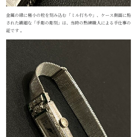
金属の縁に極小の粒を刻み込む「ミル打ちや」、ケース側面に施
された繊細な「手彫の彫刻」は、当時の熟練職人による手仕事の
証です 。