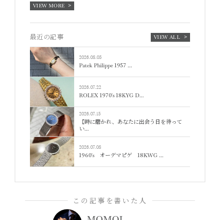
VIEW MORE
最近の記事
VIEW ALL
2026.08.05
Patek Philippe 1957 ...
2026.07.22
ROLEX 1970's 18KYG D...
2026.07.15
【時に磨かれ、あなたに出会う日を待って
い...
2026.07.08
1960's オーデマピゲ 18KWG ...
この記事を書いた人
MOMOI