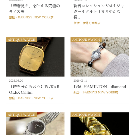
2026.04.22
2026.04.13
「華奢見え」を叶える究極の
新着コレクション Vol.4 ジャ
サイズ感
ガールクルト【まろやかな
長...
銀座・BARNEYS NEW YORK店
新宿・伊勢丹本館店
ANTIQUE WATCH
ANTIQUE WATCH
2026.05.20
2026.03.11
【時を分かち合う】1970's R
1950 HAMILTON diamond
OLEX Cellini
銀座・BARNEYS NEW YORK店
銀座・BARNEYS NEW YORK店
ANTIQUE WATCH
ANTIQUE WATCH