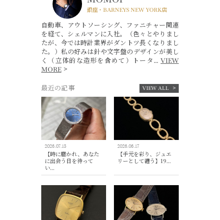
銀座・BARNEYS NEW YORK店
自動車、アウトソーシング、ファニチャー関連
を経て、シェルマンに入社。（色々とやりまし
たが、今では時計業界がダントツ長くなりまし
た。）私の好みは針や文字盤のデザインが美し
く（立体的な造形を含めて）トータ...
VIEW
MORE
最近の記事
VIEW ALL
2026.07.15
2026.06.17
【時に磨かれ、あなた
【手元を彩り、ジュエ
に出会う日を待って
リーとして纏う】19...
い...