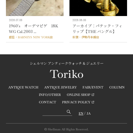
2026.07.08
2026.06.08
1960's オーデマピゲ 18K
アーカイブ：パテック・フィ
WG Cal.2003 ...
リップ【THE バングル】
銀座・BARNEYS NEW YORK店
新宿・伊勢丹本館店
シェルマン アンティークウォッチ & ジュエリー
ANTIQUE WATCH
ANTIQUE JEWELRY
FAIR/EVENT
COLUMN
INFO/OTHER
ONLINE SHOP
CONTACT
PRIVACY POLICY
EN
JA
© Shellman All Rights Reserved.