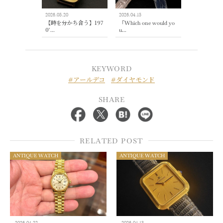
2026.05.20
2026.04.15
【時を分かち合う】197
「Which one would yo
0’...
u...
KEYWORD
#アールデコ
#ダイヤモンド
SHARE
RELATED POST
ANTIQUE WATCH
ANTIQUE WATCH