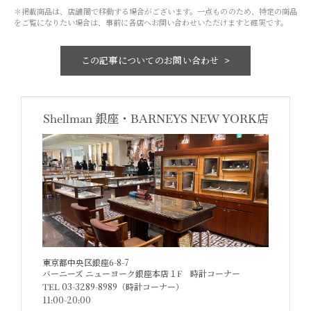
＊掲載商品は、店舗間で移動する場合がございます。一点もののため、特定の商品
をご覧になりたい場合は、事前に各店へお問い合わせいただけますと確実です。
この記事についての
お問い合わせ
Shellman
銀座・
BARNEYS
NEW YORK店
東京都中央区銀座6-8-7
バーニーズ ニューヨーク銀座本店１F
時計コーナー
TEL 03-3289-8989（時計コーナー）
11:00-20:00