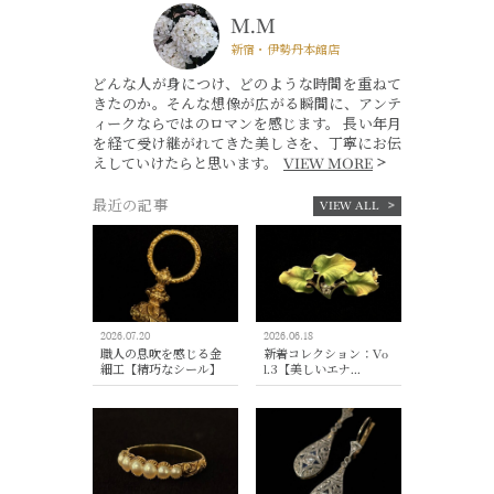
M.M
新宿・伊勢丹本館店
どんな人が身につけ、どのような時間を重ねて
きたのか。そんな想像が広がる瞬間に、アンテ
ィークならではのロマンを感じます。 長い年月
を経て受け継がれてきた美しさを、丁寧にお伝
えしていけたらと思います。
VIEW MORE
最近の記事
VIEW ALL
2026.07.20
2026.06.18
職人の息吹を感じる金
新着コレクション：Vo
細工【精巧なシール】
l.3【美しいエナ...