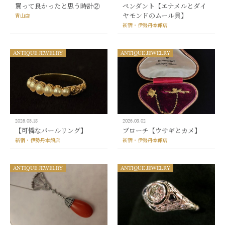
買って良かったと思う時計②
ペンダント【エナメルとダイ
ヤモンドのムール貝】
青山店
新宿・伊勢丹本館店
ANTIQUE JEWELRY
ANTIQUE JEWELRY
2026.05.18
2026.03.02
【可憐なパールリング】
ブローチ【ウサギとカメ】
新宿・伊勢丹本館店
新宿・伊勢丹本館店
ANTIQUE JEWELRY
ANTIQUE JEWELRY