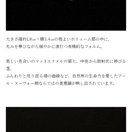
大きさ縦約1.8㎝×横3.4㎝の程よいボリューム感の中に、
丸みを帯びながら緩やかに波打つ有機的なフォルム。
美しい色合いのマットエナメルの葉と、中央から放射状に伸びる
茎、
ふんわりと反り返る縁の曲線など、自然界の生命力を愛したアー
ル・ヌーヴォー期ならではの美意識が映し出されています。