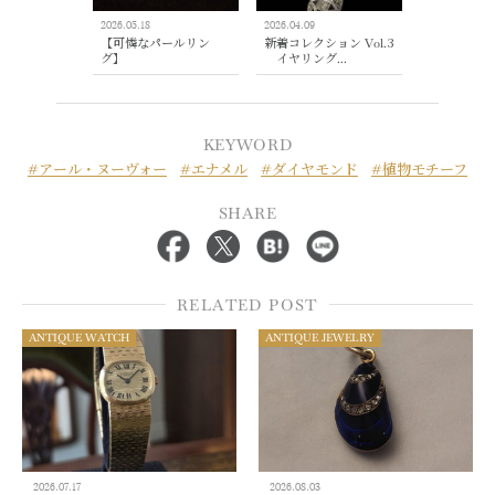
2026.05.18
2026.04.09
【可憐なパールリン
新着コレクション Vol.3
グ】
イヤリング...
KEYWORD
#アール・ヌーヴォー
#エナメル
#ダイヤモンド
#植物モチーフ
SHARE
RELATED POST
ANTIQUE WATCH
ANTIQUE JEWELRY
2026.07.17
2026.08.03